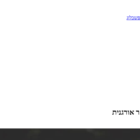
פש
בלוג