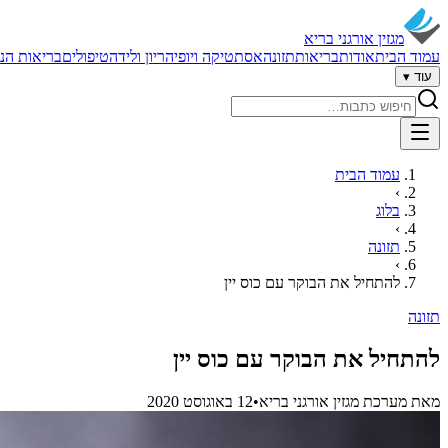
מגזין אורגני בריא
עמוד הבית
אודות
בריאות
תזונה
אסתטיקה ויופי
הריון ולידה
טיפולים
בריאות הנ
עוד ▾
חיפוש באתר
עמוד הבית
›
בלוג
›
תזונה
›
להתחיל את הבוקר עם כוס יין
תזונה
להתחיל את הבוקר עם כוס יין
מאת
מערכת מגזין אורגני בריא
•
12 באוגוסט 2020