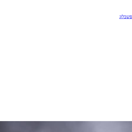
פש
בלוג