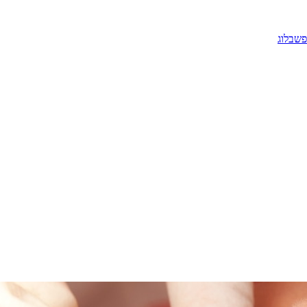
פש
בלוג