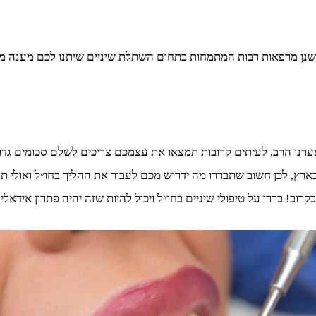
ישנן מרפאות רבות המתמחות בתחום השתלת שיניים שיתנו לכם מענה מקצ
רנו הרב, לעיתים קרובות תמצאו את עצמכם צריכים לשלם סכומים גדולי
וץ לארץ יכולים להיות נמוכים בעד כ70% מהמחירים בארץ, לכן חשוב שתבררו מה ידרוש מכם לעבור
רוב! בררו על טיפולי שיניים בחו״ל ויכול להיות שזה יהיה פתרון אידאל