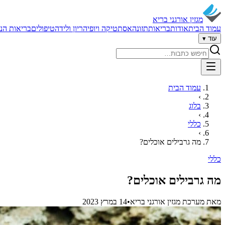
מגזין אורגני בריא
עמוד הבית
אודות
בריאות
תזונה
אסתטיקה ויופי
הריון ולידה
טיפולים
בריאות הנ
עוד ▾
חיפוש באתר
עמוד הבית
›
בלוג
›
כללי
›
מה גרבילים אוכלים?
כללי
מה גרבילים אוכלים?
מאת
מערכת מגזין אורגני בריא
•
14 במרץ 2023