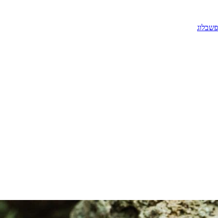
פש
בלוג