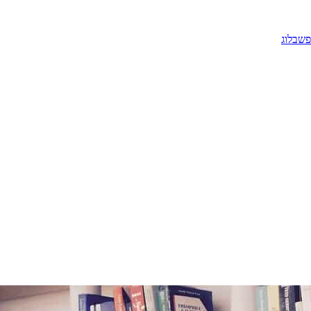
פש
בלוג