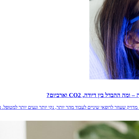
הבדל בין דיודה, CO2 וארביום?
מדויק שעוזר לרופאי שיניים לעבוד מהר יותר, נקי יותר ונעים יותר למטופל