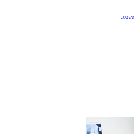
פש
בלוג